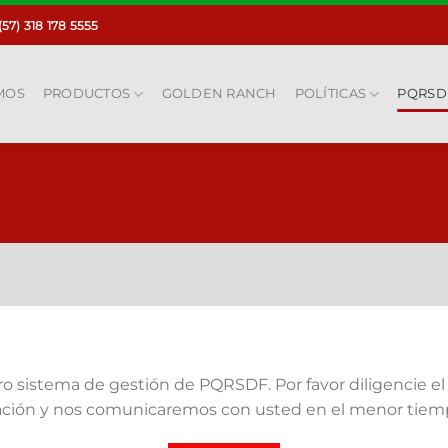
(57) 318 178 5555
MOS
PRODUCTOS
GOLDEN RANCH
POLÍTICAS
PQRSD
o sistema de gestión de PQRSDF. Por favor diligencie el
ación y nos comunicaremos con usted en el menor tiemp