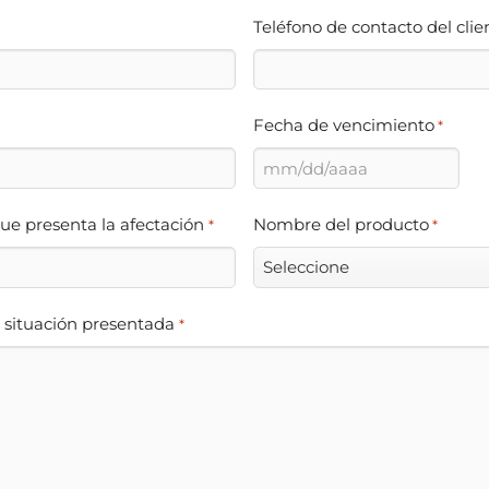
Teléfono de contacto del clie
Fecha de vencimiento
*
MM
barra
ue presenta la afectación
Nombre del producto
*
*
DD
barra
AAAA
 situación presentada
*