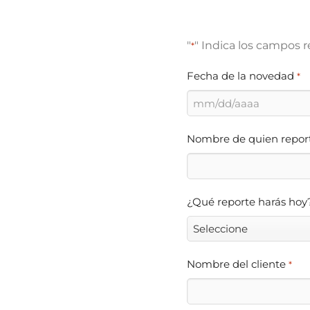
"
" Indica los campos 
*
Fecha de la novedad
*
MM
barra
Nombre de quien repor
DD
barra
AAAA
¿Qué reporte harás hoy
Nombre del cliente
*