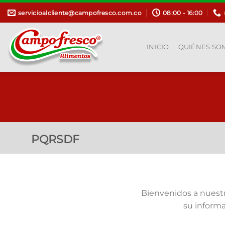
Saltar
servicioalcliente@campofresco.com.co
08:00 - 16:00
al
contenido
INICIO
QUIÉNES SO
PQRSDF
Bienvenidos a nuestr
su inform