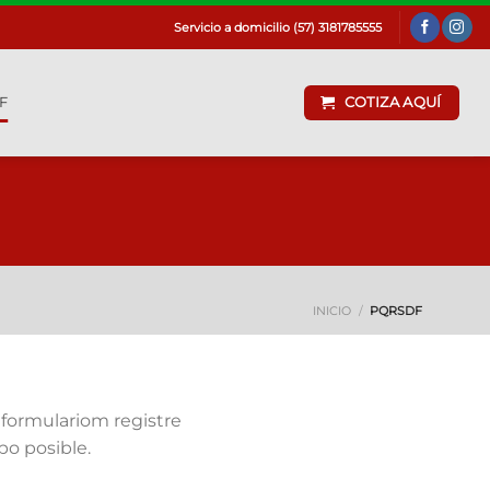
Servicio a domicilio (57) 3181785555
F
COTIZA AQUÍ
INICIO
/
PQRSDF
 formulariom registre
o posible.