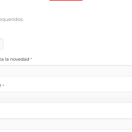
requeridos.
ta la novedad
*
?
*