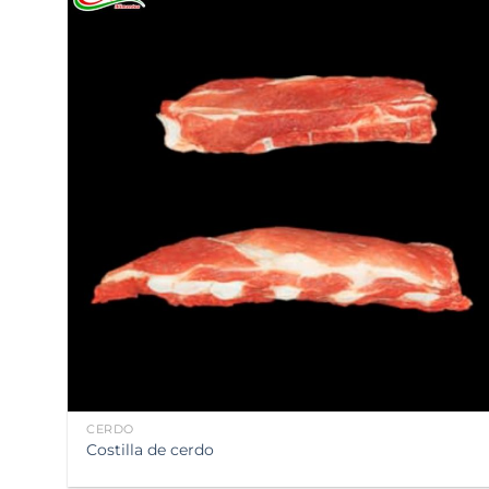
Añadir
a la
lista de
deseos
CERDO
Costilla de cerdo