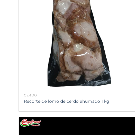
a la
lista de
deseos
CERDO
Recorte de lomo de cerdo ahumado 1 kg