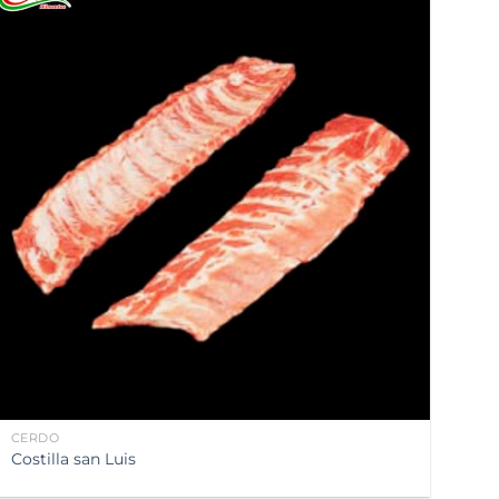
Añadir
a la
lista de
deseos
CERDO
Costilla san Luis