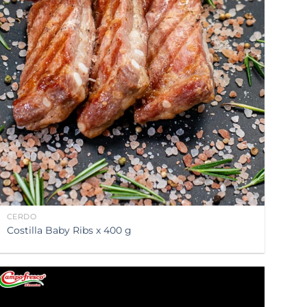
a la
lista de
deseos
CERDO
Costilla Baby Ribs x 400 g