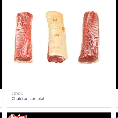
Añadir
a la
lista de
deseos
CERDO
Chuletón con piel