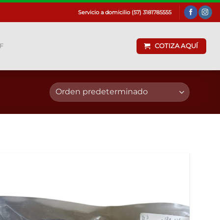
Servicio a domicilio (57) 3181785555
F
COTIZA AQUÍ
Añadir
a la
lista de
deseos