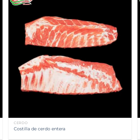
Añadir
a la
lista de
deseos
CERDO
Costilla de cerdo entera