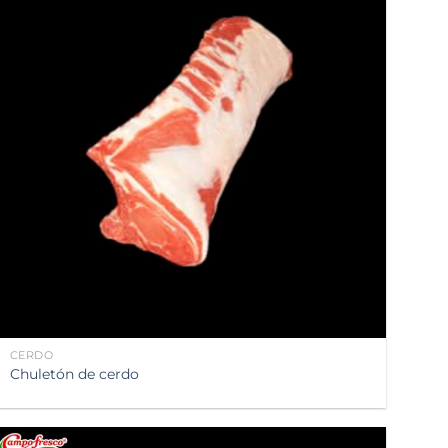
Añadir
a la
lista de
deseos
CERDO
Chuletón de cerdo