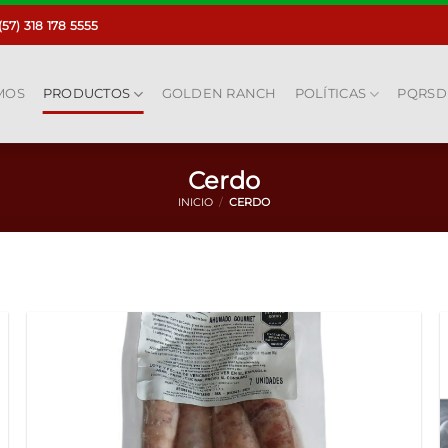
(57) 318 178 5555
MOS
PRODUCTOS
GOLDEN RANCH
POLÍTICAS
PQRSD
Cerdo
INICIO
/
CERDO
Añadir
a la
lista de
deseos