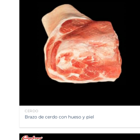
Añadir
a la
lista de
deseos
CERDO
Brazo de cerdo con hueso y piel