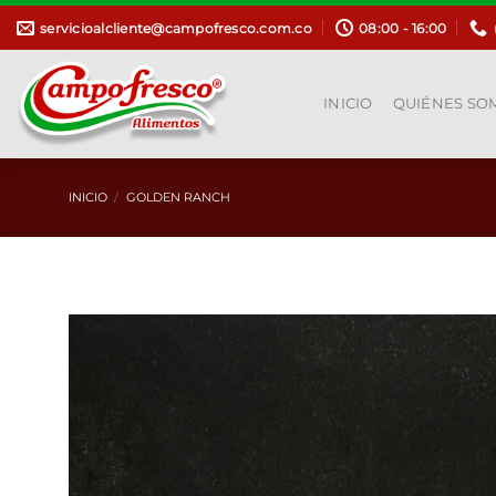
Saltar
servicioalcliente@campofresco.com.co
08:00 - 16:00
al
contenido
INICIO
QUIÉNES SO
INICIO
/
GOLDEN RANCH