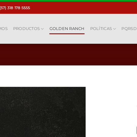
(57) 318 178 5555
MOS
PRODUCTOS
GOLDEN RANCH
POLÍTICAS
PQRSD
Añadir
a la
lista
de