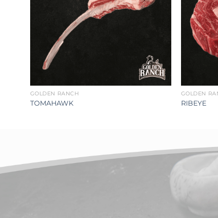
lista de
deseos
GOLDEN RANCH
GOLDEN RA
TOMAHAWK
RIBEYE