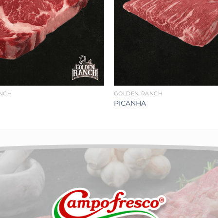
lista de
deseos
NCH
GOLDEN RANCH
PICANHA