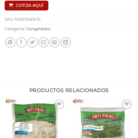
COTIZA AQUÍ
SKU:
10e9151d3c7c
Categoría:
Congelados
PRODUCTOS RELACIONADOS
Añadir
Añadir
a la
a la
lista de
lista de
deseos
deseos