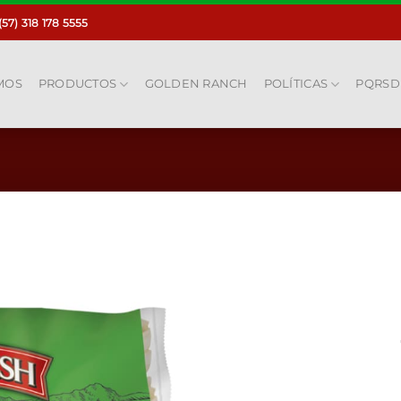
(57) 318 178 5555
MOS
PRODUCTOS
GOLDEN RANCH
POLÍTICAS
PQRSD
Añadir
a la
lista
de