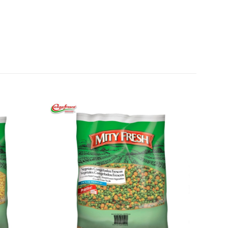
Añadir
Añadir
a la
a la
lista de
lista de
deseos
deseos