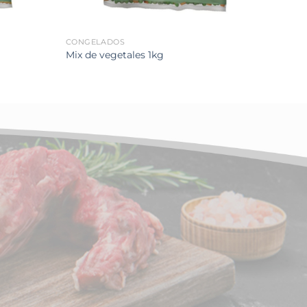
CONGELADOS
CONG
Papas 
Mix de vegetales 1kg
Shoes