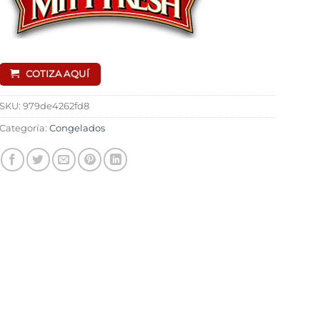
COTIZA AQUÍ
SKU:
979de4262fd8
Categoría:
Congelados