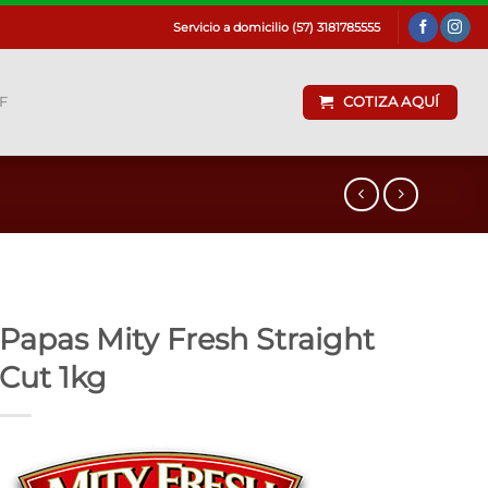
Servicio a domicilio (57) 3181785555
F
COTIZA AQUÍ
Papas Mity Fresh Straight
Cut 1kg