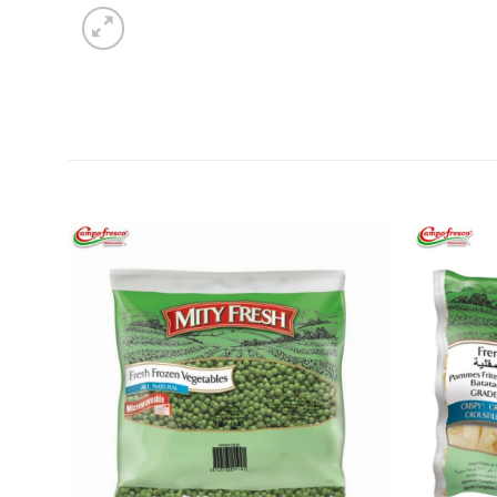
Añadir
a la
lista de
deseos